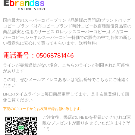
国内最大のスーパーコピーブランド品通販の専門店!ブランドバッグ
コピー,ブランド財布コピー,ブランド時計コピー数百種類優良品質の
商品,誠実と信用のサービス!ロレックススーパーコピー,オメガスー
パーコピー,シャネルスーパーコピー特価での販売の中で,各位の新し
い得意先に安心して買ってもらいます。送料無料!
電話番号：05068781446
ラインが突然返信がない場合、こちらのラインが制限された可能性
があります
この時、ぜひメールアドレスあるいは電話番号でこちらにご連絡く
ださい
LINEのタイムラインに毎日商品更新してます、是非友達登録して画
像ご覧ください
下記のQRコードからお友達登録お願い致します。
ご注文後、弊店のLINE IDを登録いただければ素
敵なプレゼントが贈りさせていただきます(*´∀
｀*)