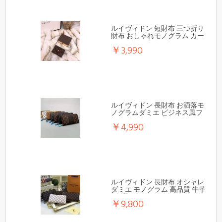
ルイヴィドン 短財布 三つ折り
財布 おしゃれモノグラム カー
ドや名刺や小銭に入れ たくさ
￥3,990
んスロット付き
ルイヴィドン 長財布 お洒落モ
ノグラムダミエ ビジネス風フ
ァスナー付き、小銭やカード
￥4,990
に入れ
ルイヴィドン 長財布 オシャレ
ダミエ モノグラム 高品質 牛革
5色選べ
￥9,800