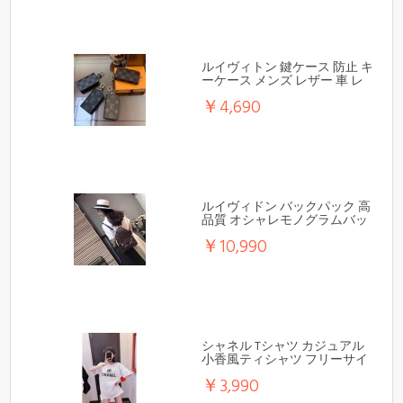
ルイヴィトン 鍵ケース 防止 キ
ーケース メンズ レザー 車 レ
ディース
￥4,690
ルイヴィドン バックパック 高
品質 オシャレモノグラムバッ
グ
￥10,990
シャネル Tシャツ カジュアル
小香風ティシャツ フリーサイ
ズ
￥3,990