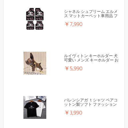
シャネル シュプリーム エルメ
ス マットカーペット車用品 フ
ァッションオシャレ潮流
￥7,990
ルイヴィトン キーホルダー 犬
可愛い メンズ キーホルダー お
しゃれ キーチェーン キー リン
￥5,990
グ モノグラム 人気ブランド
バレンシアガ ｔシャツ ペアコ
ットン製ソフト ファッション
シンプル潮流
￥3,990